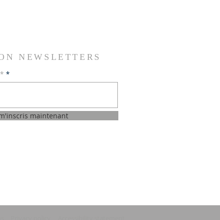
ION NEWSLETTERS
l*
 m'inscris maintenant
ns
Privacy policy
Accessibility statement