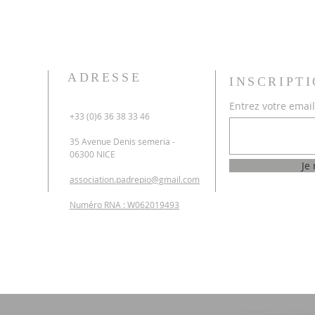
ADRESSE
INSCRIPT
Entrez votre emai
+33 (0)6 36 38 33 46
35 Avenue Denis semeria -
06300 NICE
Je
association.padrepio@gmail.com
Numéro RNA : W062019493
Terms & conditio