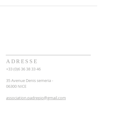
ADRESSE
+33 (0)6 36 38 33 46
35 Avenue Denis semeria -
06300 NICE
association.padrepio@gmail.com
Numéro RNA : W062019493
INSCRIPTION