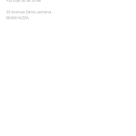
+33 (0)6 36 38 33 46
35 Avenue Denis semeria -
06300 NIZZA
association.padrepio@gmail.com
Numéro RNA : W062019493
ISCRIVITI ALLA
NEWSLETTER
insirisci il tuo email
Mi iscrivo adesso