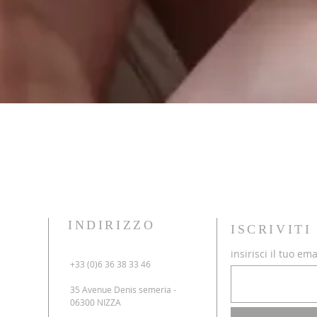
INDIRIZZO
ISCRIVIT
insirisci il tuo ema
+33 (0)6 36 38 33 46
35 Avenue Denis semeria -
06300 NIZZA