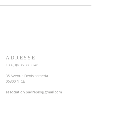
ADRESSE
+33 (0)6 36 38 33 46
35 Avenue Denis semeria -
06300 NICE
association.padrepio@gmail.com
Numéro RNA : W062019493
INSCRIPTION