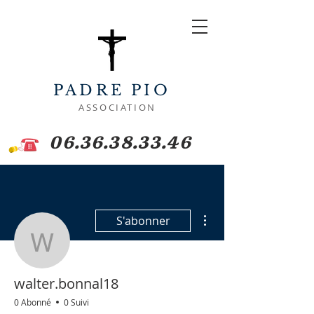
PADRE PIO
ASSOCIATION
06.36.38.33.46
Plus d'actions
S'abonner
walter.bonnal18
walter.bonnal18
0 Abonné
0 Suivi