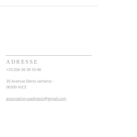
ADRESSE
+33 (0)6 36 38 33 46
35 Avenue Denis semeria -
06300 NICE
association.padrepio@gmail.com
Numéro RNA : W062019493
INSCRIPTION