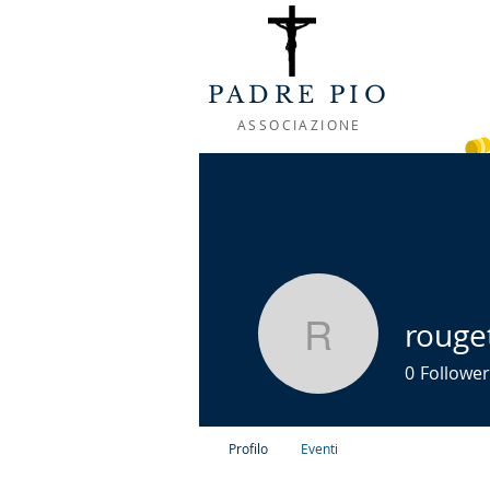
PADRE PIO
ASSOCIAZIONE
ACCOGLIENZA
CHI SIAMO
LA VIT
rouge
rouget10
0
Follower
Profilo
Eventi