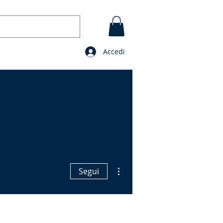
Accedi
GI
CONTATTO
BLOG
Preghiere
Altre azioni
Segui