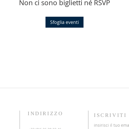
Non ci sono biglietti né RSVP
Sfoglia eventi
INDIRIZZO
ISCRIVIT
insirisci il tuo ema