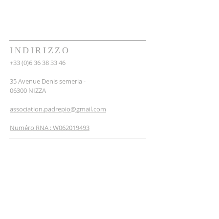
INDIRIZZO
+33 (0)6 36 38 33 46
35 Avenue Denis semeria -
06300 NIZZA
association.padrepio@gmail.com
Numéro RNA : W062019493
ISCRIVITI ALLA
NEWSLETTER
insirisci il tuo email