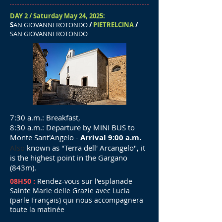
DAY 2 / Saturday May 24, 2025:
S
AN GIOVANNI ROTONDO
/
PIETRELCINA
/
SAN GIOVANNI ROTONDO
7:30 a.m.: Breakfast,
8:30 a.m.: Departure by MINI BUS to
Monte Sant'Angelo -
Arrival 9:00 a.m.
Also
known
as "Terra dell' Arcangelo", it
is the highest point in the Gargano
(843m).
08H50 :
Rendez-vous sur l'esplanade
Sainte Marie delle Grazie avec Lucia
(parle Français) qui nous accompagnera
toute la matinée