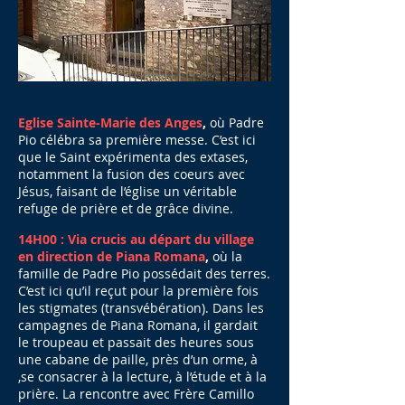
Eglise Sainte-Marie des Anges
,
où Padre
Pio célébra sa première messe. C’est ici
que le Saint expérimenta des extases,
notamment la fusion des coeurs avec
Jésus, faisant de l’église un véritable
refuge de prière et de grâce divine.
14H00 : Via crucis au départ du village
en direction de Piana Romana
,
où la
famille de Padre Pio possédait des terres.
C’est ici qu’il reçut pour la première fois
les stigmates (transvébération). Dans les
campagnes de Piana Romana, il gardait
le troupeau et passait des heures sous
une cabane de paille, près d’un orme, à
,se consacrer à la lecture, à l’étude et à la
prière. La rencontre avec Frère Camillo