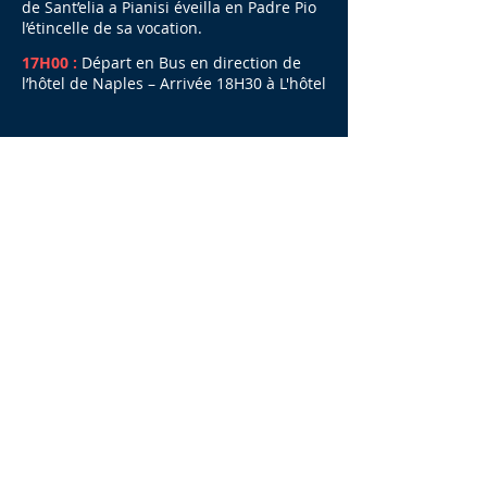
de Sant’elia a Pianisi éveilla en Padre Pio
l’étincelle de sa vocation.
17H00 :
Départ en Bus en direction de
l’hôtel de Naples – Arrivée 18H30 à L'hôtel
DAY 5 / Tuesday May 27, 2025
SAN GIOVANNI ROTONDO / POMPEÎ / SAN
GIOVANNI ROTONDO
08H30 :
Visite à pied au cœur du centre de
Naples. Passage à la paroisse San
Giuseppe dei Vecchi et Immacolata di
Lourdes pour prier sur la tombe de Don
Dolindo
Chiesa San Gregorio Armeno -via S.
Gregorio Armeno 1 - 80138Napoli (NA)