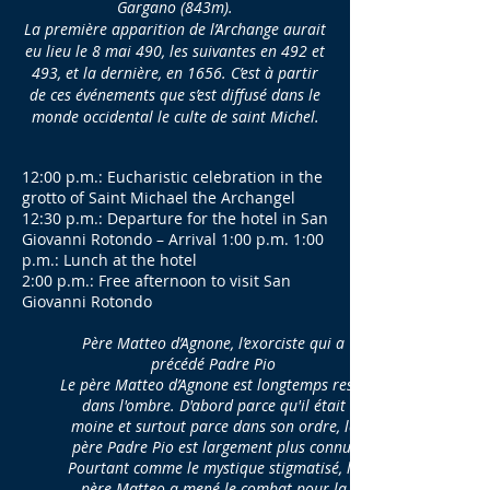
Gargano (843m).
La première apparition de l’Archange aurait
eu lieu le 8 mai 490, les suivantes en 492 et
493, et la dernière, en 1656. C’est à partir
de ces événements que s’est diffusé dans le
monde occidental le culte de saint Michel.
12:00 p.m.: Eucharistic celebration in the
grotto of Saint Michael the Archangel
12:30 p.m.: Departure for the hotel in San
Giovanni Rotondo – Arrival 1:00 p.m. 1:00
p.m.: Lunch at the hotel
2:00 p.m.: Free afternoon to visit San
Giovanni Rotondo
Père Matteo d’Agnone, l’exorciste qui a
précédé Padre Pio
Le père Matteo d’Agnone est longtemps resté
dans l'ombre. D'abord parce qu'il était
moine et surtout parce dans son ordre, le
père Padre Pio est largement plus connu.
Pourtant comme le mystique stigmatisé, le
père Matteo a mené le combat pour la