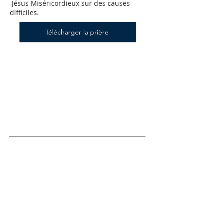
Jésus Miséricordieux sur des causes
difficiles.
Télécharger la prière
ADRESSE
+33 (0)6 36 38 33 46
35 Avenue Denis semeria -
06300 NICE
association.padrepio@gmail.com