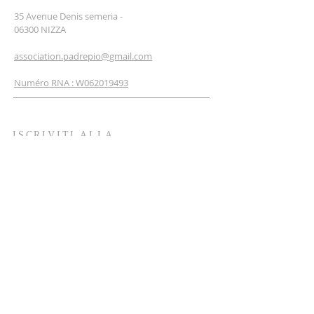
35 Avenue Denis semeria -
06300 NIZZA
association.padrepio@gmail.com
Numéro RNA : W062019493
ISCRIVITI ALLA
NEWSLETTER
insirisci il tuo email
Mi iscrivo adesso