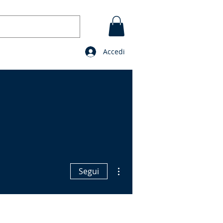
Accedi
GI
CONTATTO
BLOG
Preghiere
Altre azioni
Segui