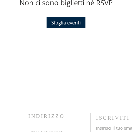
Non ci sono biglietti né RSVP
Sfoglia eventi
INDIRIZZO
ISCRIVIT
insirisci il tuo ema