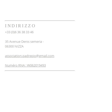
INDIRIZZO
+33 (0)6 36 38 33 46
35 Avenue Denis semeria -
06300 NIZZA
association.padrepio@gmail.com
Numéro RNA : W062019493
ISCRIVITI ALLA
NEWSLETTER
insirisci il tuo email