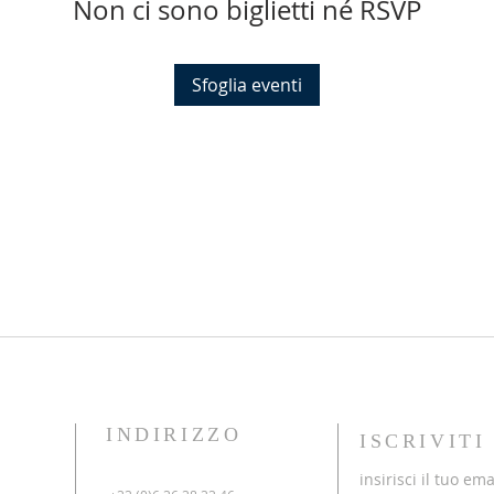
Non ci sono biglietti né RSVP
Sfoglia eventi
INDIRIZZO
ISCRIVIT
insirisci il tuo ema