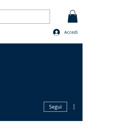
Accedi
GI
CONTATTO
BLOG
Preghiere
Altre azioni
Segui