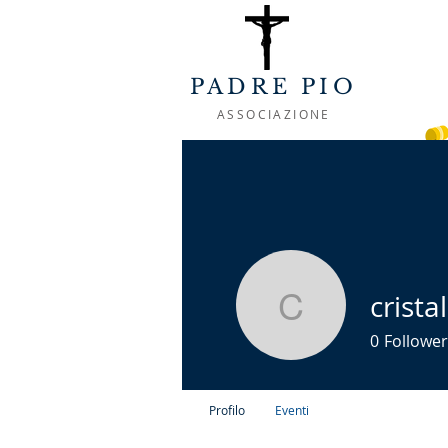
PADRE PIO
ASSOCIAZIONE
ACCOGLIENZA
CHI SIAMO
LA VIT
crista
cristalson
0
Follower
Profilo
Eventi