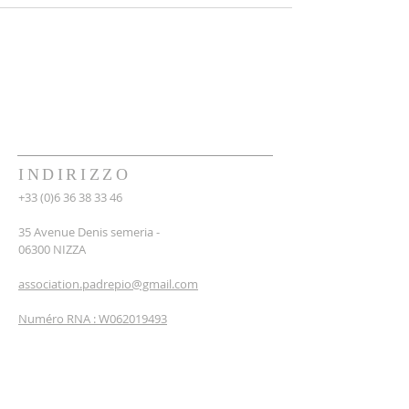
INDIRIZZO
+33 (0)6 36 38 33 46
35 Avenue Denis semeria -
06300 NIZZA
association.padrepio@gmail.com
Numéro RNA : W062019493
ISCRIVITI ALLA
NEWSLETTER