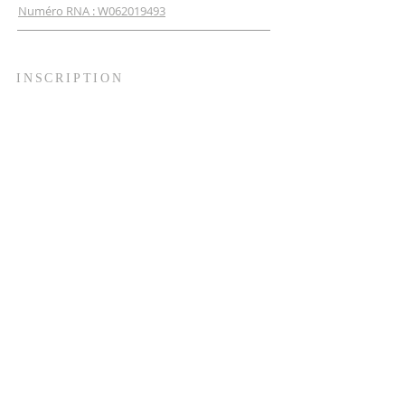
Numéro RNA : W062019493
INSCRIPTION
NEWSLETTERS
Entrez votre email*
Je m'inscris maintenant
Terms & conditions
Privacy policy
Accessibility statement