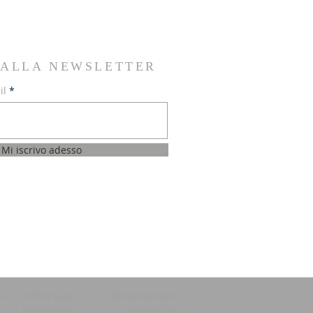
I ALLA NEWSLETTER
il
Mi iscrivo adesso
ni
Politica sulla
Dichiarazione di
riservatezza
accessibilità