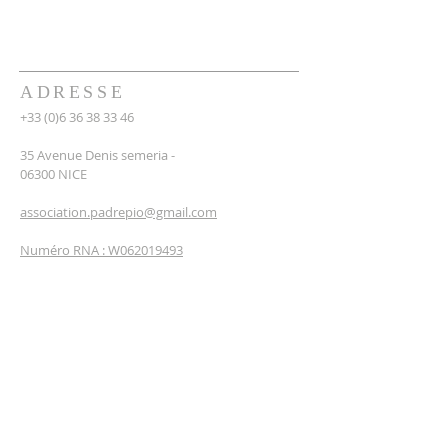
ADRESSE
+33 (0)6 36 38 33 46
35 Avenue Denis semeria -
06300 NICE
association.padrepio@gmail.com
Numéro RNA : W062019493
INSCRIPTION
NEWSLETTERS
Entrez votre email*