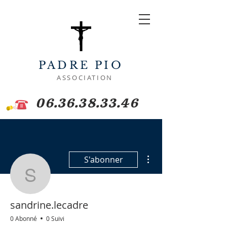
PADRE PIO
ASSOCIATION
06.36.38.33.46
Plus d'actions
S'abonner
sandrine.lecadre
sandrine.lecadre
0 Abonné
0 Suivi