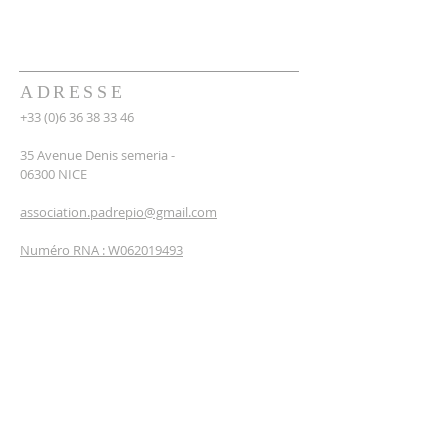
ADRESSE
+33 (0)6 36 38 33 46
35 Avenue Denis semeria -
06300 NICE
association.padrepio@gmail.com
Numéro RNA : W062019493
INSCRIPTION
NEWSLETTERS
Entrez votre email*