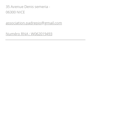
35 Avenue Denis semeria -
06300 NICE
association.padrepio@gmail.com
Numéro RNA : W062019493
INSCRIPTION
NEWSLETTERS
Entrez votre email*
Je m'inscris maintenant