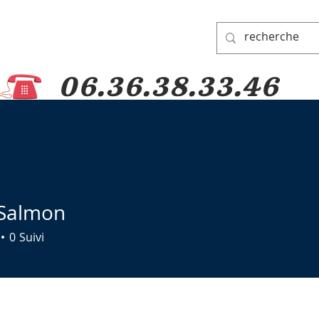
06.36.38.33.46
DE PADRE PIO
GROUPE DE PRIERES
DONS
PELERINAGES
 Salmon
0
Suivi
e pio
+
4