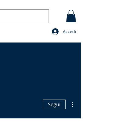
Accedi
GI
CONTATTO
BLOG
Preghiere
Altre azioni
Segui