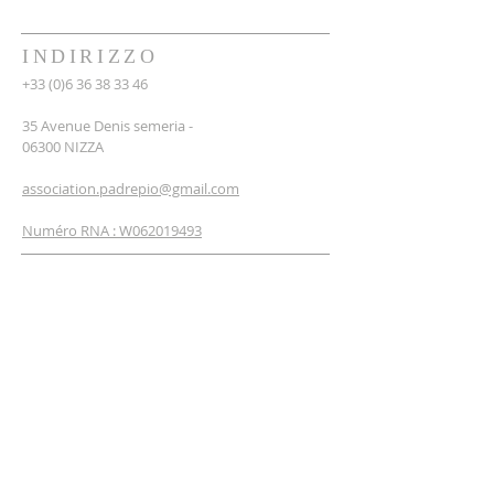
INDIRIZZO
+33 (0)6 36 38 33 46
35 Avenue Denis semeria -
06300 NIZZA
association.padrepio@gmail.com
Numéro RNA : W062019493
ISCRIVITI ALLA
NEWSLETTER
insirisci il tuo email
Mi iscrivo adesso