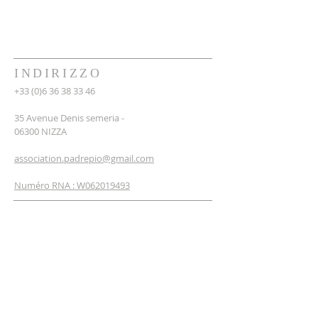
INDIRIZZO
+33 (0)6 36 38 33 46
35 Avenue Denis semeria -
06300 NIZZA
association.padrepio@gmail.com
Numéro RNA : W062019493
ISCRIVITI ALLA
NEWSLETTER
insirisci il tuo email